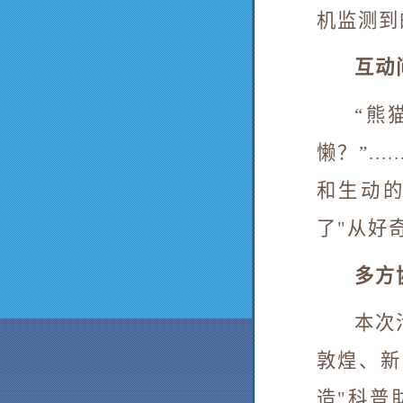
机监测到
互动
“熊
懒？”
.....
和生动
了
"
从好
多方
本次
敦煌、新
造
"
科普